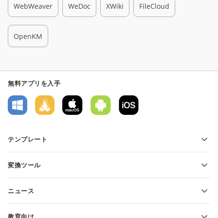
WebWeaver
WeDoc
XWiki
FileCloud
OpenKM
無料アプリを入手
テンプレート
PDFフォームテンプレート
変換ツール
テキスト文書テンプレート
テキストファイルの変換
スプレッドシートテンプレート
ニュース
スプレッドシートの変換
プレゼンテーションテンプレート
ブログ
スライドの変換
教育向け