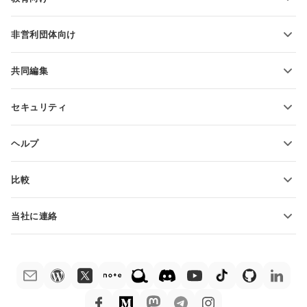
PDFの変換
学生向け
非営利団体向け
教育関係者向け
機能とツール
共同編集
無料アカウントをリクエスト
貢献者向け
セキュリティ
翻訳者向け
機能とツール
インフルエンサー向け
ヘルプ
求人情報
コミュニティ
比較
ヘルプ・センター
ONLYOFFICE Docs vs MS Office Online
ONLYOFFICEアカデミー
当社に連絡
ONLYOFFICE Docs vs Google Docs
ウェビナー
販売に関する質問
sales@onlyoffice.com
ONLYOFFICE Docs vs Zoho Docs
ホワイト ペーパー
パートナー事業に関する質問
partners@onlyoffice.com
ONLYOFFICE Docs vs LibreOffice
サポートお問い合わせフォーム
プレスリリースに関する質問
press@onlyoffice.com
ONLYOFFICE Docs vs WPS
デモ注文
折返し電話をリクエスト
ONLYOFFICE Docs vs Adobe Acrobat
法律情報