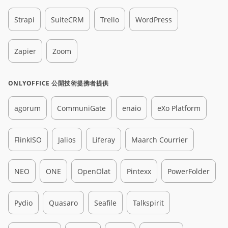
Strapi
SuiteCRM
Trello
WordPress
Zapier
Zoom
ONLYOFFICE 公開技術提携者提供
agorum
CommuniGate
enaio
eXo Platform
FlinkISO
Jalios
Liferay
Maarch Courrier
NEO
ONE
OpenOlat
Pintexx
PowerFolder
Pydio
Quasaro
Seafile
Talkspirit