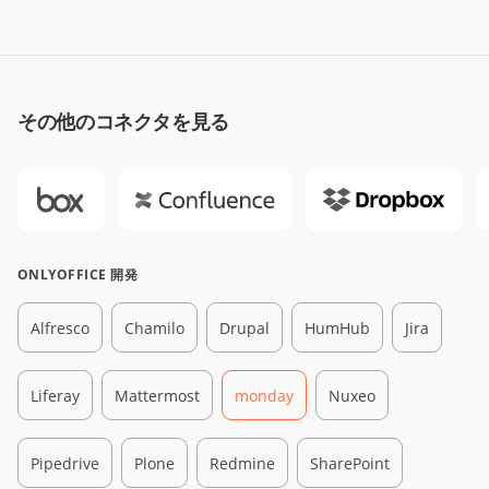
その他のコネクタを見る
ONLYOFFICE 開発
Alfresco
Chamilo
Drupal
HumHub
Jira
Liferay
Mattermost
monday
Nuxeo
Pipedrive
Plone
Redmine
SharePoint