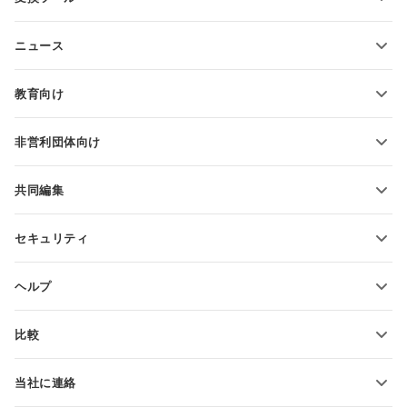
テキスト文書テンプレート
テキストファイルの変換
スプレッドシートテンプレート
ニュース
スプレッドシートの変換
プレゼンテーションテンプレート
ブログ
スライドの変換
教育向け
PDFの変換
学生向け
非営利団体向け
教育関係者向け
機能とツール
共同編集
無料アカウントをリクエスト
貢献者向け
セキュリティ
翻訳者向け
機能とツール
インフルエンサー向け
ヘルプ
求人情報
コミュニティ
比較
ヘルプ・センター
ONLYOFFICE Docs vs MS Office Online
ONLYOFFICEアカデミー
当社に連絡
ONLYOFFICE Docs vs Google Docs
ウェビナー