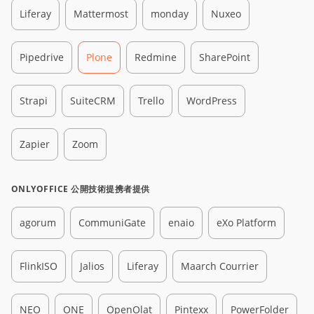
Liferay
Mattermost
monday
Nuxeo
Pipedrive
Plone
Redmine
SharePoint
Strapi
SuiteCRM
Trello
WordPress
Zapier
Zoom
ONLYOFFICE 公開技術提携者提供
agorum
CommuniGate
enaio
eXo Platform
FlinkISO
Jalios
Liferay
Maarch Courrier
NEO
ONE
OpenOlat
Pintexx
PowerFolder