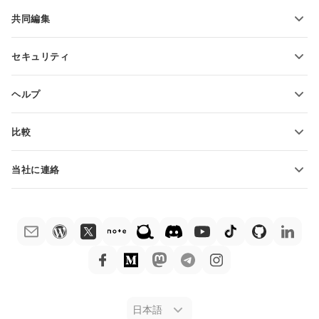
機能とツール
共同編集
無料アカウントをリクエスト
貢献者向け
セキュリティ
翻訳者向け
機能とツール
インフルエンサー向け
ヘルプ
求人情報
コミュニティ
比較
ヘルプ・センター
ONLYOFFICE Docs vs MS Office Online
ONLYOFFICEアカデミー
当社に連絡
ONLYOFFICE Docs vs Google Docs
ウェビナー
販売に関する質問
sales@onlyoffice.com
ONLYOFFICE Docs vs Zoho Docs
ホワイト ペーパー
パートナー事業に関する質問
partners@onlyoffice.com
ONLYOFFICE Docs vs LibreOffice
サポートお問い合わせフォーム
プレスリリースに関する質問
press@onlyoffice.com
ONLYOFFICE Docs vs WPS
デモ注文
折返し電話をリクエスト
ONLYOFFICE Docs vs Adobe Acrobat
法律情報
ONLYOFFICE Docs vs Hancom
日本語