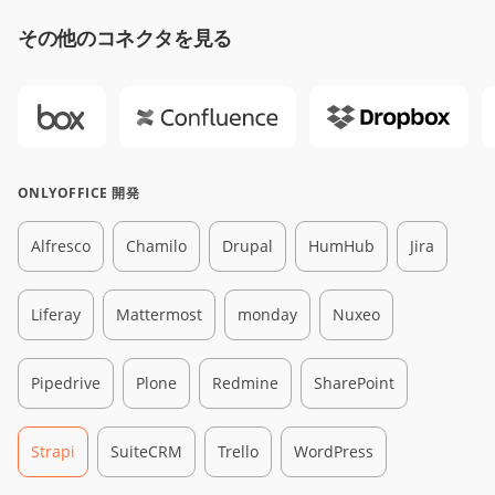
その他のコネクタを見る
ONLYOFFICE 開発
Alfresco
Chamilo
Drupal
HumHub
Jira
Liferay
Mattermost
monday
Nuxeo
Pipedrive
Plone
Redmine
SharePoint
Strapi
SuiteCRM
Trello
WordPress