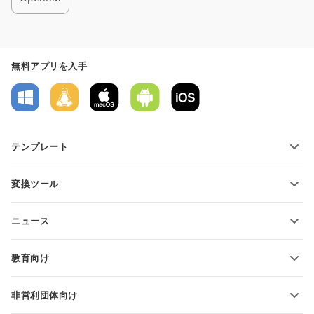
無料アプリを入手
テンプレート
PDFフォームテンプレート
変換ツール
テキスト文書テンプレート
テキストファイルの変換
スプレッドシートテンプレート
ニュース
スプレッドシートの変換
プレゼンテーションテンプレート
ブログ
スライドの変換
教育向け
PDFの変換
学生向け
非営利団体向け
教育関係者向け