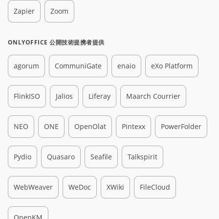
Zapier
Zoom
ONLYOFFICE 公開技術提携者提供
agorum
CommuniGate
enaio
eXo Platform
FlinkISO
Jalios
Liferay
Maarch Courrier
NEO
ONE
OpenOlat
Pintexx
PowerFolder
Pydio
Quasaro
Seafile
Talkspirit
WebWeaver
WeDoc
XWiki
FileCloud
OpenKM