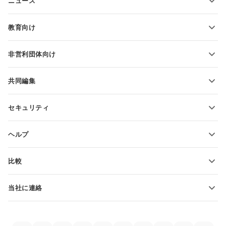
ニュース
スプレッドシートの変換
プレゼンテーションテンプレート
ブログ
スライドの変換
教育向け
PDFの変換
学生向け
非営利団体向け
教育関係者向け
機能とツール
共同編集
無料アカウントをリクエスト
貢献者向け
セキュリティ
翻訳者向け
機能とツール
インフルエンサー向け
ヘルプ
求人情報
コミュニティ
比較
ヘルプ・センター
ONLYOFFICE Docs vs MS Office Online
ONLYOFFICEアカデミー
当社に連絡
ONLYOFFICE Docs vs Google Docs
ウェビナー
販売に関する質問
sales@onlyoffice.com
ONLYOFFICE Docs vs Zoho Docs
ホワイト ペーパー
パートナー事業に関する質問
partners@onlyoffice.com
ONLYOFFICE Docs vs LibreOffice
サポートお問い合わせフォーム