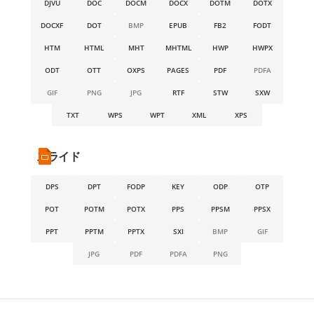
DJVU
DOC
DOCM
DOCX
DOTM
DOTX
DOCXF
DOT
BMP
EPUB
FB2
FODT
HTM
HTML
MHT
MHTML
HWP
HWPX
ODT
OTT
OXPS
PAGES
PDF
PDFA
GIF
PNG
JPG
RTF
STW
SXW
TXT
WPS
WPT
XML
XPS
スライド
DPS
DPT
FODP
KEY
ODP
OTP
POT
POTM
POTX
PPS
PPSM
PPSX
PPT
PPTM
PPTX
SXI
BMP
GIF
JPG
PDF
PDFA
PNG