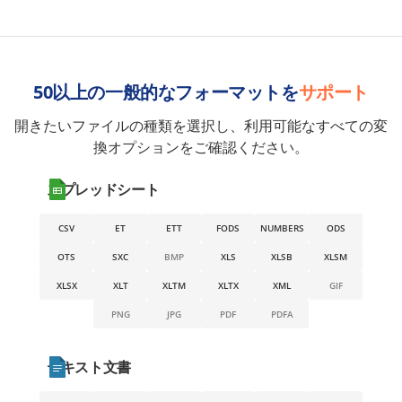
50以上の一般的なフォーマットを
サポート
開きたいファイルの種類を選択し、利用可能なすべての変
換オプションをご確認ください。
スプレッドシート
CSV
ET
ETT
FODS
NUMBERS
ODS
OTS
SXC
BMP
XLS
XLSB
XLSM
XLSX
XLT
XLTM
XLTX
XML
GIF
PNG
JPG
PDF
PDFA
テキスト文書