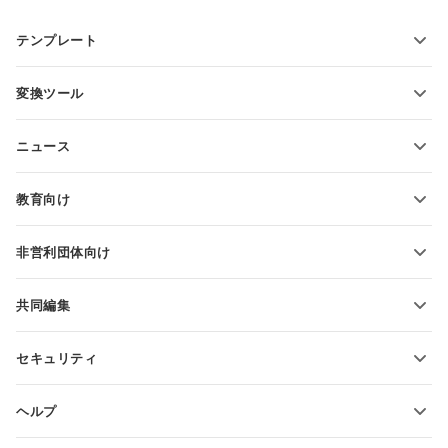
テンプレート
PDFフォームテンプレート
変換ツール
テキスト文書テンプレート
テキストファイルの変換
スプレッドシートテンプレート
ニュース
スプレッドシートの変換
プレゼンテーションテンプレート
ブログ
スライドの変換
教育向け
PDFの変換
学生向け
非営利団体向け
教育関係者向け
機能とツール
共同編集
無料アカウントをリクエスト
貢献者向け
セキュリティ
翻訳者向け
機能とツール
インフルエンサー向け
ヘルプ
求人情報
コミュニティ