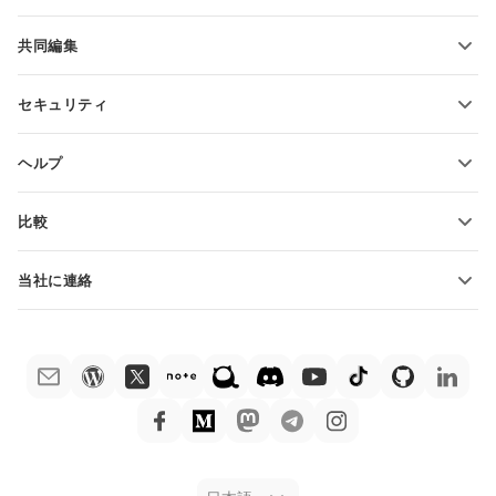
機能とツール
共同編集
無料アカウントをリクエスト
貢献者向け
セキュリティ
翻訳者向け
機能とツール
インフルエンサー向け
ヘルプ
求人情報
コミュニティ
比較
ヘルプ・センター
ONLYOFFICE Docs vs MS Office Online
ONLYOFFICEアカデミー
当社に連絡
ONLYOFFICE Docs vs Google Docs
ウェビナー
販売に関する質問
sales@onlyoffice.com
ONLYOFFICE Docs vs Zoho Docs
ホワイト ペーパー
パートナー事業に関する質問
partners@onlyoffice.com
ONLYOFFICE Docs vs LibreOffice
サポートお問い合わせフォーム
プレスリリースに関する質問
press@onlyoffice.com
ONLYOFFICE Docs vs WPS
デモ注文
折返し電話をリクエスト
ONLYOFFICE Docs vs Adobe Acrobat
法律情報
ONLYOFFICE Docs vs Hancom