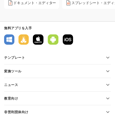
ドキュメント・エディター
スプレッドシート・エディ
無料アプリを入手
テンプレート
PDFフォームテンプレート
変換ツール
テキスト文書テンプレート
テキストファイルの変換
スプレッドシートテンプレート
ニュース
スプレッドシートの変換
プレゼンテーションテンプレート
ブログ
スライドの変換
教育向け
PDFの変換
学生向け
非営利団体向け
教育関係者向け