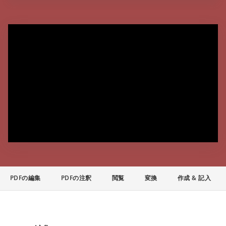
PDFの編集
PDFの注釈
閲覧
変換
作成 & 記入