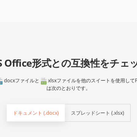
S Office形式との互換性をチェ
docxファイル
と
xlsxファイル
を他のスイートを使用してP
は次のとおりです。
ドキュメント (.docx)
スプレッドシート (.xlsx)