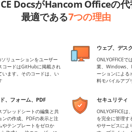
ICE DocsがHancom Offic
最適である
7つの理由
ウェブ、デス
ースのソリューションをユーザー
ONLYOFFI
コードはGitHubに掲載され
業、Windows
ています。そのコードは、い
ーションによるオ
す
料モバイルアプ
ド、フォーム、PDF
セキュリティ
スプレッドシートの編集と共
ONLYOFFI
ンの作成、PDFの表示と注
を完全に管理す
ムやテンプレートをゼロか
やサービスによ