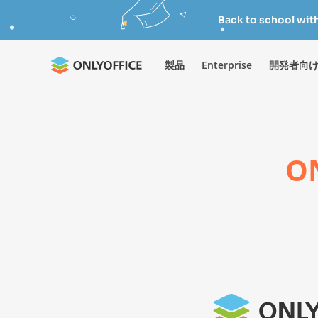
Back to school wit
製品
Enterprise
開発者向
O