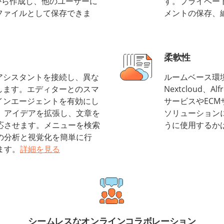
から作成し、他のユーザーに
す。プライベー
ファイルとして保存できま
メントの保存、
柔軟性
アシスタントを接続し、異な
ルームベース環境O
します。エディターとのスマ
Nextcloud、Al
インエージェントを有効にし
サービスやEC
、アイデアを拡張し、文章を
ソリューション
応させます。メニューを検索
うに使用するか
の分析と視覚化を簡単に行
ます。
詳細を見る
シームレスなオンラインコラボレーション