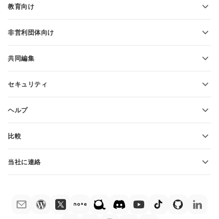
教育向け
PDFの変換
学生向け
非営利団体向け
教育関係者向け
機能とツール
共同編集
無料アカウントをリクエスト
貢献者向け
セキュリティ
翻訳者向け
機能とツール
インフルエンサー向け
ヘルプ
求人情報
コミュニティ
比較
ヘルプ・センター
ONLYOFFICE Docs vs MS Office Online
ONLYOFFICEアカデミー
当社に連絡
ONLYOFFICE Docs vs Google Docs
ウェビナー
販売に関する質問
sales@onlyoffice.com
ONLYOFFICE Docs vs Zoho Docs
ホワイト ペーパー
パートナー事業に関する質問
partners@onlyoffice.com
ONLYOFFICE Docs vs LibreOffice
サポートお問い合わせフォーム
プレスリリースに関する質問
press@onlyoffice.com
ONLYOFFICE Docs vs WPS
デモ注文