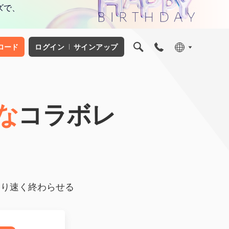
ズで、
ロード
ログイン
サインアップ
な
コラボレ
より速く終わらせる