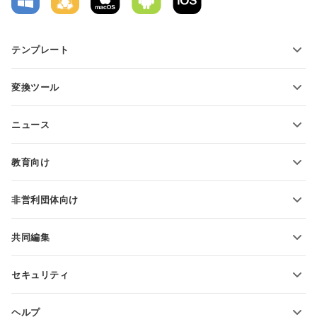
テンプレート
PDFフォームテンプレート
変換ツール
テキスト文書テンプレート
テキストファイルの変換
スプレッドシートテンプレート
ニュース
スプレッドシートの変換
プレゼンテーションテンプレート
ブログ
スライドの変換
教育向け
PDFの変換
学生向け
非営利団体向け
教育関係者向け
機能とツール
共同編集
無料アカウントをリクエスト
貢献者向け
セキュリティ
翻訳者向け
機能とツール
インフルエンサー向け
ヘルプ