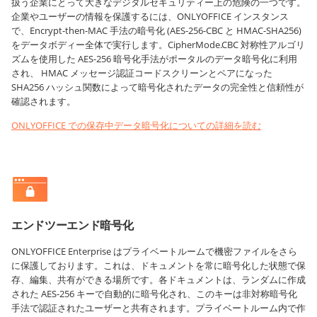
扱う企業にとって大きなデジタルセキュリティー上の危険の一つです。
企業やユーザーの情報を保護するには、ONLYOFFICE インスタンス
で、Encrypt-then-MAC 手法の暗号化 (AES-256-CBC と HMAC-SHA256)
をデータボディー全体で実行します。CipherMode.CBC 対称性アルゴリ
ズムを使用した AES-256 暗号化手法がポータルのデータ暗号化に利用
され、 HMAC メッセージ認証コードスクリーンとペアになった
SHA256 ハッシュ関数によって暗号化されたデータの完全性と信頼性が
確認されます。
ONLYOFFICE での保存中データ暗号化についての詳細を読む
エンドツーエンド暗号化
ONLYOFFICE Enterprise はプライベートルームで機密ファイルをさら
に保護しております。これは、ドキュメントを常に暗号化した状態で保
存、編集、共有ができる場所です。各ドキュメントは、ランダムに作成
された AES-256 キーで自動的に暗号化され、このキーは非対称暗号化
手法で認証されたユーザーと共有されます。プライベートルーム内で作