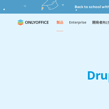
Back to school wit
製品
Enterprise
開発者向
Dru