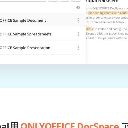
pal用
ONLYOFFICE DocSpace