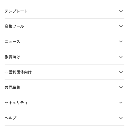
テンプレート
PDFフォームテンプレート
変換ツール
テキスト文書テンプレート
テキストファイルの変換
スプレッドシートテンプレート
ニュース
スプレッドシートの変換
プレゼンテーションテンプレート
ブログ
スライドの変換
教育向け
PDFの変換
学生向け
非営利団体向け
教育関係者向け
機能とツール
共同編集
無料アカウントをリクエスト
貢献者向け
セキュリティ
翻訳者向け
機能とツール
インフルエンサー向け
ヘルプ
求人情報
コミュニティ