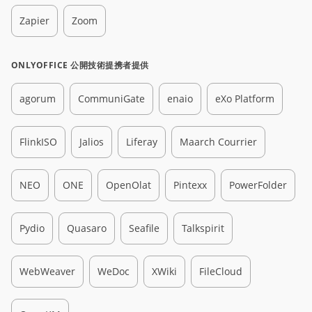
Zapier
Zoom
ONLYOFFICE 公開技術提携者提供
agorum
CommuniGate
enaio
eXo Platform
FlinkISO
Jalios
Liferay
Maarch Courrier
NEO
ONE
OpenOlat
Pintexx
PowerFolder
Pydio
Quasaro
Seafile
Talkspirit
WebWeaver
WeDoc
XWiki
FileCloud