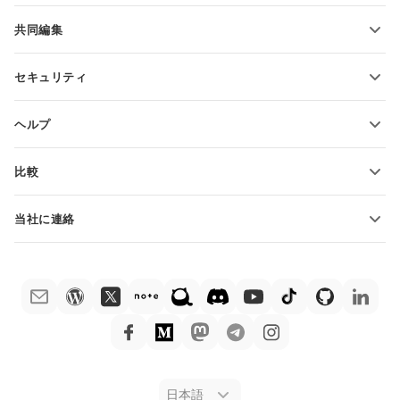
機能とツール
共同編集
無料アカウントをリクエスト
貢献者向け
セキュリティ
翻訳者向け
機能とツール
インフルエンサー向け
ヘルプ
求人情報
コミュニティ
比較
ヘルプ・センター
ONLYOFFICE Docs vs MS Office Online
ONLYOFFICEアカデミー
当社に連絡
ONLYOFFICE Docs vs Google Docs
ウェビナー
販売に関する質問
sales@onlyoffice.com
ONLYOFFICE Docs vs Zoho Docs
ホワイト ペーパー
パートナー事業に関する質問
partners@onlyoffice.com
ONLYOFFICE Docs vs LibreOffice
サポートお問い合わせフォーム
プレスリリースに関する質問
press@onlyoffice.com
ONLYOFFICE Docs vs WPS
デモ注文
折返し電話をリクエスト
ONLYOFFICE Docs vs Adobe Acrobat
法律情報
ONLYOFFICE Docs vs Hancom
日本語