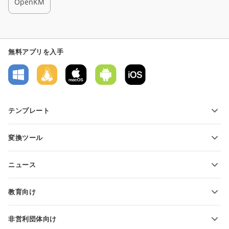
OpenKM
無料アプリを入手
テンプレート
PDFフォームテンプレート
変換ツール
テキスト文書テンプレート
テキストファイルの変換
スプレッドシートテンプレート
ニュース
スプレッドシートの変換
プレゼンテーションテンプレート
ブログ
スライドの変換
教育向け
PDFの変換
学生向け
非営利団体向け
教育関係者向け