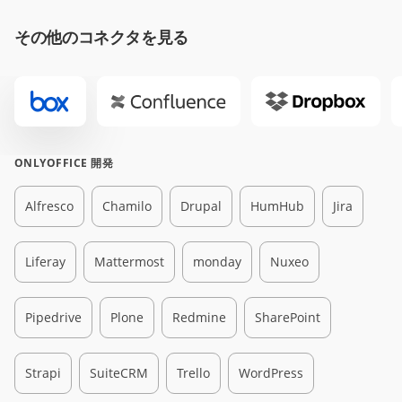
その他のコネクタを見る
ONLYOFFICE 開発
Alfresco
Chamilo
Drupal
HumHub
Jira
Liferay
Mattermost
monday
Nuxeo
Pipedrive
Plone
Redmine
SharePoint
Strapi
SuiteCRM
Trello
WordPress