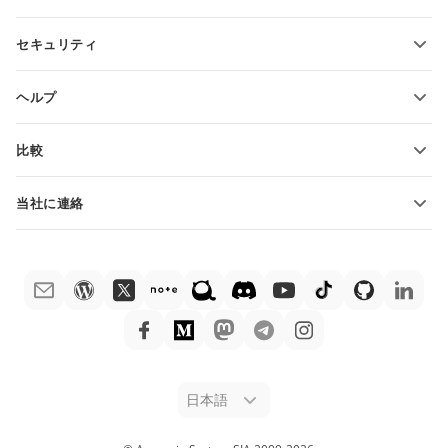
無料アカウントをリクエスト
貢献者向け
セキュリティ
翻訳者向け
機能とツール
インフルエンサー向け
ヘルプ
求人情報
コミュニティ
比較
ヘルプ・センター
ONLYOFFICE Docs vs MS Office Online
ONLYOFFICEアカデミー
当社に連絡
ONLYOFFICE Docs vs Google Docs
ウェビナー
販売に関する質問
sales@onlyoffice.com
ONLYOFFICE Docs vs Zoho Docs
ホワイト ペーパー
パートナー事業に関する質問
partners@onlyoffice.com
ONLYOFFICE Docs vs LibreOffice
サポートお問い合わせフォーム
プレスリリースに関する質問
press@onlyoffice.com
ONLYOFFICE Docs vs WPS
デモ注文
折返し電話をリクエスト
ONLYOFFICE Docs vs Adobe Acrobat
法律情報
ONLYOFFICE Docs vs Hancom
日本語