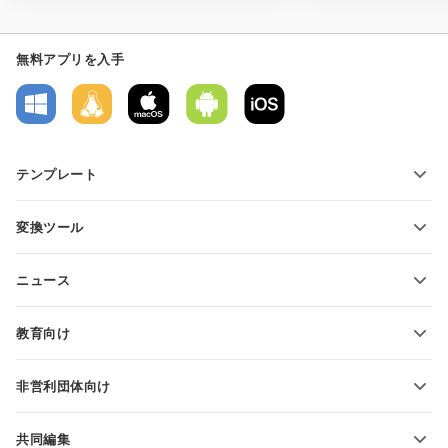
無料アプリを入手
テンプレート
PDFフォームテンプレート
変換ツール
テキスト文書テンプレート
テキストファイルの変換
スプレッドシートテンプレート
ニュース
スプレッドシートの変換
プレゼンテーションテンプレート
ブログ
スライドの変換
教育向け
PDFの変換
学生向け
非営利団体向け
教育関係者向け
機能とツール
共同編集