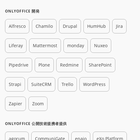
ONLYOFFICE 開発
Alfresco
Chamilo
Drupal
HumHub
Jira
Liferay
Mattermost
monday
Nuxeo
Pipedrive
Plone
Redmine
SharePoint
Strapi
SuiteCRM
Trello
WordPress
Zapier
Zoom
ONLYOFFICE 公開技術提携者提供
agorum
CommuniGate
enaio
eXo Platform