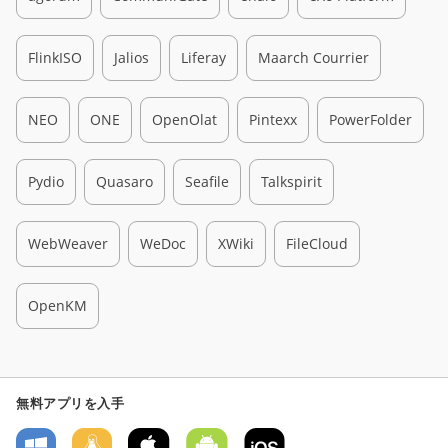
FlinkISO
Jalios
Liferay
Maarch Courrier
NEO
ONE
OpenOlat
Pintexx
PowerFolder
Pydio
Quasaro
Seafile
Talkspirit
WebWeaver
WeDoc
XWiki
FileCloud
OpenKM
無料アプリを入手