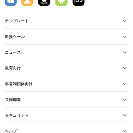
テンプレート
PDFフォームテンプレート
変換ツール
テキスト文書テンプレート
テキストファイルの変換
スプレッドシートテンプレート
ニュース
スプレッドシートの変換
プレゼンテーションテンプレート
ブログ
スライドの変換
教育向け
PDFの変換
学生向け
非営利団体向け
教育関係者向け
機能とツール
共同編集
無料アカウントをリクエスト
貢献者向け
セキュリティ
翻訳者向け
機能とツール
インフルエンサー向け
ヘルプ