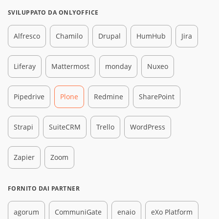
SVILUPPATO DA ONLYOFFICE
Alfresco
Chamilo
Drupal
HumHub
Jira
Liferay
Mattermost
monday
Nuxeo
Pipedrive
Plone
Redmine
SharePoint
Strapi
SuiteCRM
Trello
WordPress
Zapier
Zoom
FORNITO DAI PARTNER
agorum
CommuniGate
enaio
eXo Platform