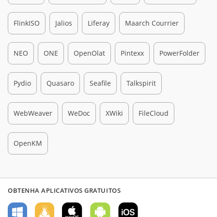
FlinkISO
Jalios
Liferay
Maarch Courrier
NEO
ONE
OpenOlat
Pintexx
PowerFolder
Pydio
Quasaro
Seafile
Talkspirit
WebWeaver
WeDoc
XWiki
FileCloud
OpenKM
OBTENHA APLICATIVOS GRATUITOS