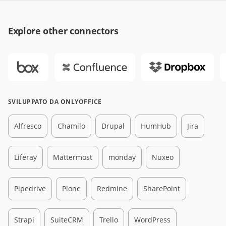
Explore other connectors
SVILUPPATO DA ONLYOFFICE
Alfresco
Chamilo
Drupal
HumHub
Jira
Liferay
Mattermost
monday
Nuxeo
Pipedrive
Plone
Redmine
SharePoint
Strapi
SuiteCRM
Trello
WordPress