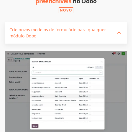
preenchíveis
no Odoo
NOVO
Crie novos modelos de formulário para qualquer
módulo Odoo