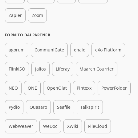
Zapier
Zoom
FORNITO DAI PARTNER
agorum
CommuniGate
enaio
eXo Platform
FlinkISO
Jalios
Liferay
Maarch Courrier
NEO
ONE
OpenOlat
Pintexx
PowerFolder
Pydio
Quasaro
Seafile
Talkspirit
WebWeaver
WeDoc
XWiki
FileCloud