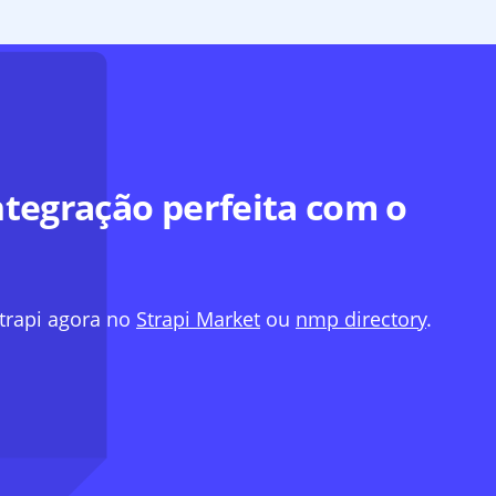
tegração perfeita com o
trapi agora no
Strapi Market
ou
nmp directory
.