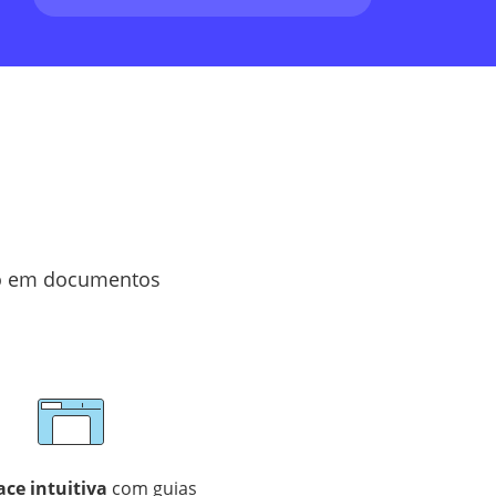
ho em documentos
ace intuitiva
com guias