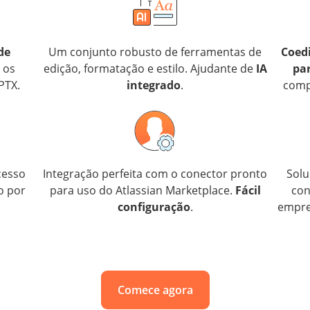
de
Um conjunto robusto de ferramentas de
Coed
 os
edição, formatação e estilo. Ajudante de
IA
pa
PTX.
integrado
.
comp
acesso
Integração perfeita com o conector pronto
Solu
o por
para uso do Atlassian Marketplace.
Fácil
con
configuração
.
empres
Comece agora