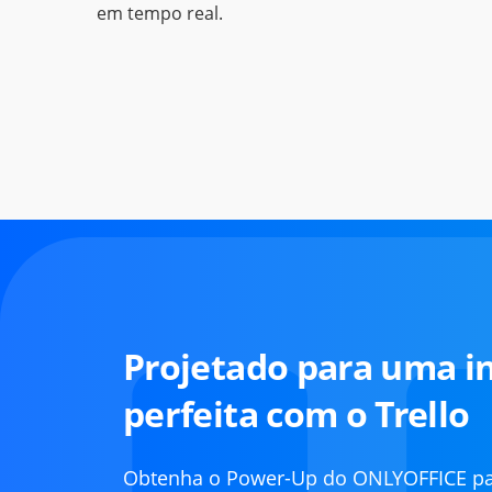
em tempo real.
Projetado para uma i
perfeita com o Trello
Obtenha o Power-Up do ONLYOFFICE par