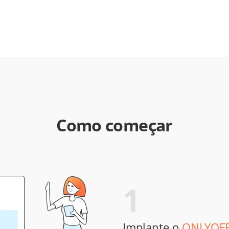
Como começar
1
Implante o
ONLYOFF