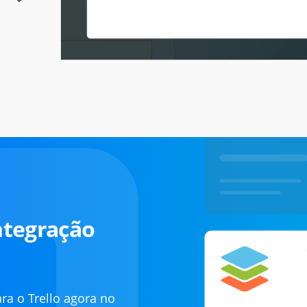
ntegração
a o Trello agora no