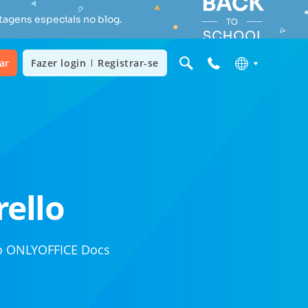
tagens especiais no blog.
ar
Fazer login
Registrar-se
rello
 o ONLYOFFICE Docs