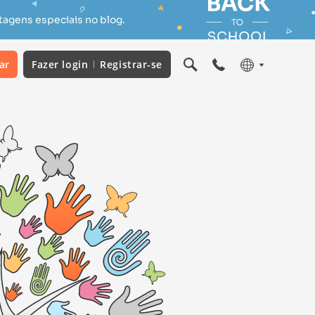
tagens especiais no blog.
ar
Fazer login
Registrar-se