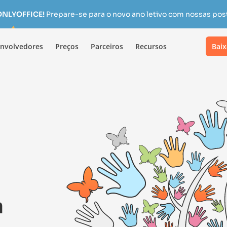
 ONLYOFFICE!
Prepare-se para o novo ano letivo com nossas pos
nvolvedores
Preços
Parceiros
Recursos
Baix
m