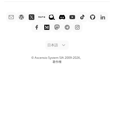
販売に関する質問
sales@onlyoffice.com
ONLYOFFICE Docs vs Zoho Docs
ホワイト ペーパー
パートナー事業に関する質問
partners@onlyoffice.com
ONLYOFFICE Docs vs LibreOffice
サポートお問い合わせフォーム
プレスリリースに関する質問
press@onlyoffice.com
ONLYOFFICE Docs vs WPS
デモ注文
折返し電話をリクエスト
ONLYOFFICE Docs vs Adobe Acrobat
法律情報
ONLYOFFICE Docs vs Hancom
日本語
© Ascensio System SIA 2009-
2026
。
著作権