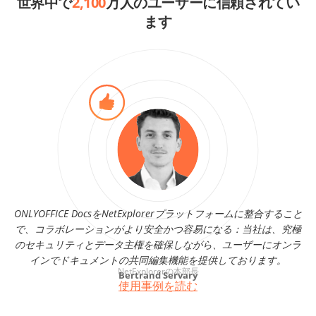
世界中で
2,100
万人のユーザーに信頼されてい
ます
ONLYOFFICE DocsをNetExplorerプラットフォームに整合すること
O
で、コラボレーションがより安全かつ容易になる：当社は、究極
が
のセキュリティとデータ主権を確保しながら、ユーザーにオンラ
インでドキュメントの共同編集機能を提供しております。
NetExplorerの本部長
Bertrand Servary
使用事例を読む