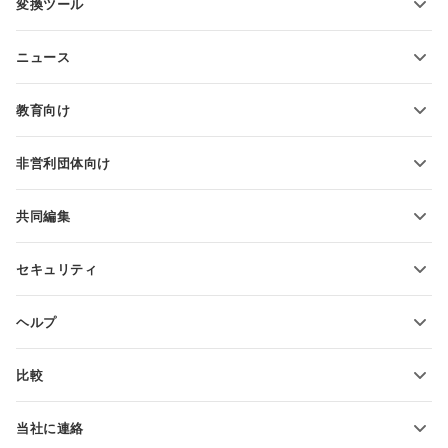
変換ツール
テキスト文書テンプレート
テキストファイルの変換
スプレッドシートテンプレート
ニュース
スプレッドシートの変換
プレゼンテーションテンプレート
ブログ
スライドの変換
教育向け
PDFの変換
学生向け
非営利団体向け
教育関係者向け
機能とツール
共同編集
無料アカウントをリクエスト
貢献者向け
セキュリティ
翻訳者向け
機能とツール
インフルエンサー向け
ヘルプ
求人情報
コミュニティ
比較
ヘルプ・センター
ONLYOFFICE Docs vs MS Office Online
ONLYOFFICEアカデミー
当社に連絡
ONLYOFFICE Docs vs Google Docs
ウェビナー