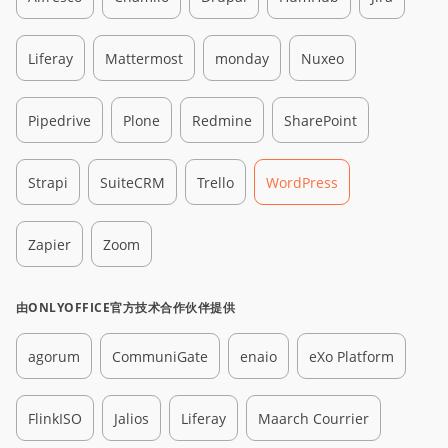
Liferay
Mattermost
monday
Nuxeo
Pipedrive
Plone
Redmine
SharePoint
Strapi
SuiteCRM
Trello
WordPress
Zapier
Zoom
由ONLYOFFICE官方技术合作伙伴提供
agorum
CommuniGate
enaio
eXo Platform
FlinkISO
Jalios
Liferay
Maarch Courrier