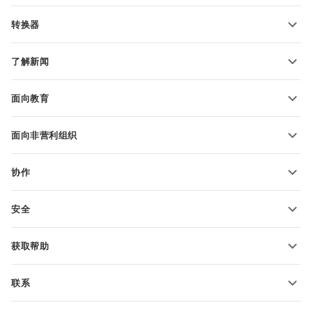
PDF 表单模板
转换器
文本文档模板
转换文本文件
电子表格模板
了解新闻
转换电子表格
演示文稿模板
博客
转换演示文稿
面向教育
转换 PDF 文件
适用于学生
面向非营利组织
适用于教育人士
功能和工具
协作
申请免费帐户
贡献者
安全
翻译人员
功能和工具
网络博主
获取帮助
职位空缺
社区
联系
帮助中心
销售问题
sales@onlyoffice.com
ONLYOFFICE 学院