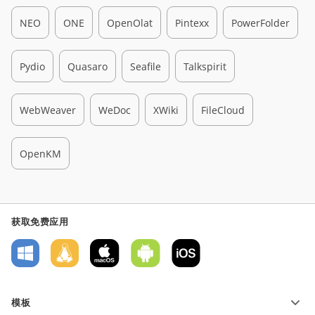
NEO
ONE
OpenOlat
Pintexx
PowerFolder
Pydio
Quasaro
Seafile
Talkspirit
WebWeaver
WeDoc
XWiki
FileCloud
OpenKM
获取免费应用
模板