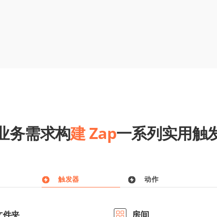
业务需求构
建 Zap
一系列实用触
触发器
动作
文件夹
房间