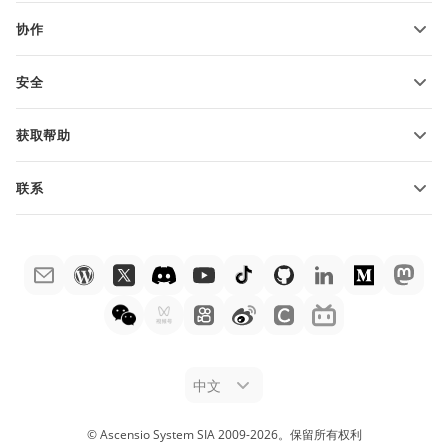
功能和工具
协作
申请免费帐户
贡献者
安全
翻译人员
功能和工具
网络博主
获取帮助
职位空缺
社区
联系
帮助中心
销售问题
sales@onlyoffice.com
ONLYOFFICE 学院
合作伙伴咨询
partners@onlyoffice.com
网络研讨会
媒体咨询
press@onlyoffice.com
白皮书
电话咨询
联系表格
申请演示
法律公告
中文
© Ascensio System SIA 2009-
2026
。
保留所有权利