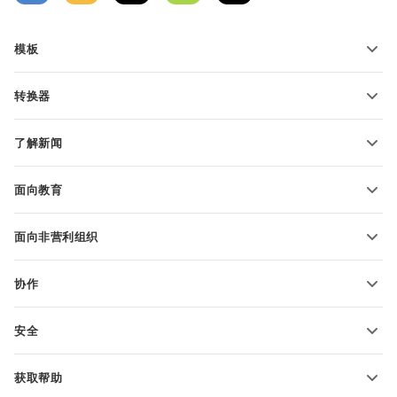
模板
PDF 表单模板
转换器
文本文档模板
转换文本文件
电子表格模板
了解新闻
转换电子表格
演示文稿模板
博客
转换演示文稿
面向教育
转换 PDF 文件
适用于学生
面向非营利组织
适用于教育人士
功能和工具
协作
申请免费帐户
贡献者
安全
翻译人员
功能和工具
网络博主
获取帮助
职位空缺