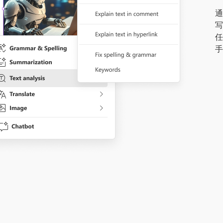
通
写
任
手