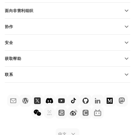
适用于学生
面向非营利组织
适用于教育人士
功能和工具
协作
申请免费帐户
贡献者
安全
翻译人员
功能和工具
网络博主
获取帮助
职位空缺
社区
联系
帮助中心
销售问题
sales@onlyoffice.com
ONLYOFFICE 学院
合作伙伴咨询
partners@onlyoffice.com
网络研讨会
媒体咨询
press@onlyoffice.com
白皮书
电话咨询
联系表格
申请演示
法律公告
中文