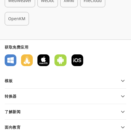
WebWeaver
WeDoc
XWiki
FileCloud
OpenKM
获取免费应用
模板
PDF 表单模板
转换器
文本文档模板
转换文本文件
电子表格模板
了解新闻
转换电子表格
演示文稿模板
博客
转换演示文稿
面向教育