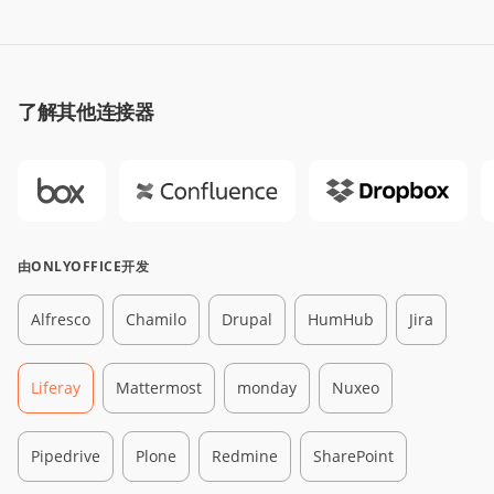
了解其他连接器
由ONLYOFFICE开发
Alfresco
Chamilo
Drupal
HumHub
Jira
Liferay
Mattermost
monday
Nuxeo
Pipedrive
Plone
Redmine
SharePoint