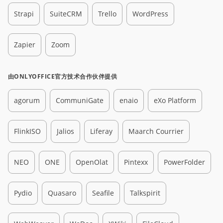
Strapi
SuiteCRM
Trello
WordPress
Zapier
Zoom
由ONLYOFFICE官方技术合作伙伴提供
agorum
CommuniGate
enaio
eXo Platform
FlinkISO
Jalios
Liferay
Maarch Courrier
NEO
ONE
OpenOlat
Pintexx
PowerFolder
Pydio
Quasaro
Seafile
Talkspirit