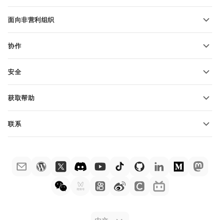
转换 PDF 文件
适用于学生
面向非营利组织
适用于教育人士
功能和工具
协作
申请免费帐户
贡献者
安全
翻译人员
功能和工具
网络博主
获取帮助
职位空缺
社区
联系
帮助中心
销售问题
sales@onlyoffice.com
ONLYOFFICE 学院
合作伙伴咨询
partners@onlyoffice.com
网络研讨会
媒体咨询
press@onlyoffice.com
白皮书
电话咨询
联系表格
申请演示
法律公告