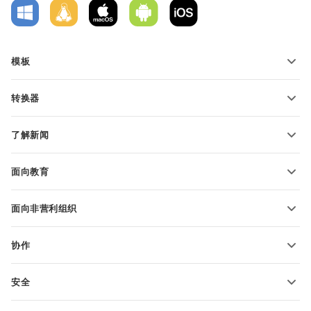
模板
PDF 表单模板
转换器
文本文档模板
转换文本文件
电子表格模板
了解新闻
转换电子表格
演示文稿模板
博客
转换演示文稿
面向教育
转换 PDF 文件
适用于学生
面向非营利组织
适用于教育人士
功能和工具
协作
申请免费帐户
贡献者
安全
翻译人员
功能和工具
网络博主