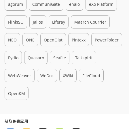
agorum
CommuniGate
enaio
eXo Platform
FlinkISO
Jalios
Liferay
Maarch Courrier
NEO
ONE
OpenOlat
Pintexx
PowerFolder
Pydio
Quasaro
Seafile
Talkspirit
WebWeaver
WeDoc
XWiki
FileCloud
OpenKM
获取免费应用