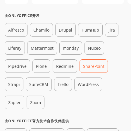
由ONLYOFFICE开发
Alfresco
Chamilo
Drupal
HumHub
Jira
Liferay
Mattermost
monday
Nuxeo
Pipedrive
Plone
Redmine
SharePoint
Strapi
SuiteCRM
Trello
WordPress
Zapier
Zoom
由ONLYOFFICE官方技术合作伙伴提供