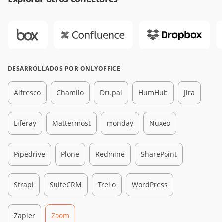
DESARROLLADOS POR ONLYOFFICE
Alfresco
Chamilo
Drupal
HumHub
Jira
Liferay
Mattermost
monday
Nuxeo
Pipedrive
Plone
Redmine
SharePoint
Strapi
SuiteCRM
Trello
WordPress
Zapier
Zoom