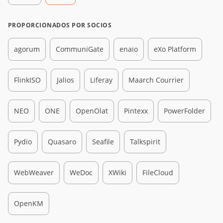
PROPORCIONADOS POR SOCIOS
agorum
CommuniGate
enaio
eXo Platform
FlinkISO
Jalios
Liferay
Maarch Courrier
NEO
ONE
OpenOlat
Pintexx
PowerFolder
Pydio
Quasaro
Seafile
Talkspirit
WebWeaver
WeDoc
XWiki
FileCloud
OpenKM