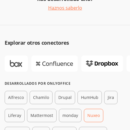
Haznos saberlo
Explorar otros conectores
DESARROLLADOS POR ONLYOFFICE
Alfresco
Chamilo
Drupal
HumHub
Jira
Liferay
Mattermost
monday
Nuxeo