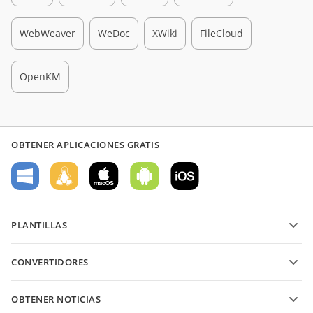
WebWeaver
WeDoc
XWiki
FileCloud
OpenKM
OBTENER APLICACIONES GRATIS
PLANTILLAS
Plantillas de formularios PDF
CONVERTIDORES
Plantillas de documentos de texto
Convierte archivos de texto
Plantillas de hojas de cálculo
OBTENER NOTICIAS
Convierte hojas de cálculo
Plantillas de presentaciones