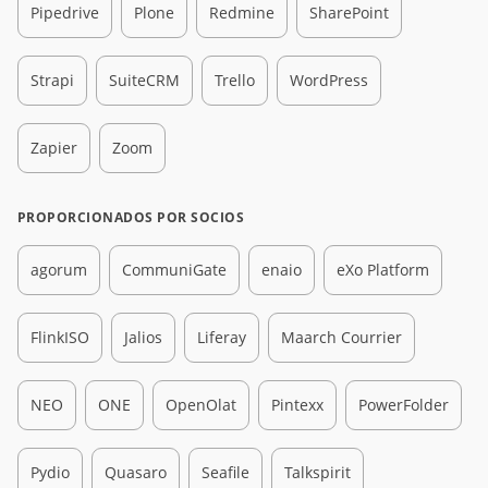
Pipedrive
Plone
Redmine
SharePoint
Strapi
SuiteCRM
Trello
WordPress
Zapier
Zoom
PROPORCIONADOS POR SOCIOS
agorum
CommuniGate
enaio
eXo Platform
FlinkISO
Jalios
Liferay
Maarch Courrier
NEO
ONE
OpenOlat
Pintexx
PowerFolder
Pydio
Quasaro
Seafile
Talkspirit