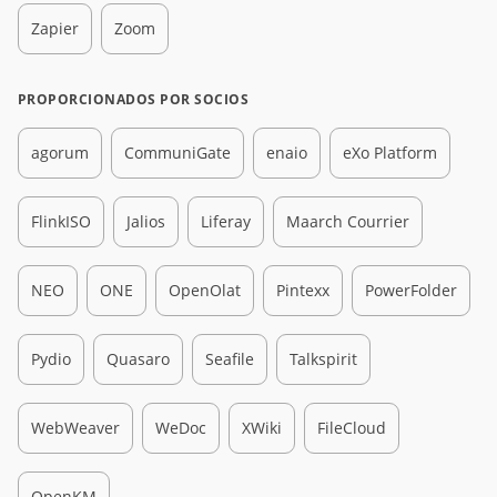
Zapier
Zoom
PROPORCIONADOS POR SOCIOS
agorum
CommuniGate
enaio
eXo Platform
FlinkISO
Jalios
Liferay
Maarch Courrier
NEO
ONE
OpenOlat
Pintexx
PowerFolder
Pydio
Quasaro
Seafile
Talkspirit
WebWeaver
WeDoc
XWiki
FileCloud
OpenKM