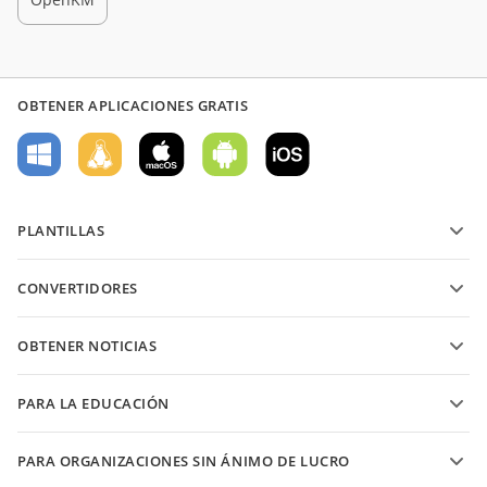
OBTENER APLICACIONES GRATIS
PLANTILLAS
Plantillas de formularios PDF
CONVERTIDORES
Plantillas de documentos de texto
Convierte archivos de texto
Plantillas de hojas de cálculo
OBTENER NOTICIAS
Convierte hojas de cálculo
Plantillas de presentaciones
Blog
Convierte presentaciones
PARA LA EDUCACIÓN
Convierte PDFs
Para estudiantes
PARA ORGANIZACIONES SIN ÁNIMO DE LUCRO
Para educadores