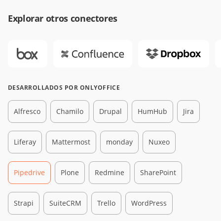
Explorar otros conectores
DESARROLLADOS POR ONLYOFFICE
Alfresco
Chamilo
Drupal
HumHub
Jira
Liferay
Mattermost
monday
Nuxeo
Pipedrive
Plone
Redmine
SharePoint
Strapi
SuiteCRM
Trello
WordPress