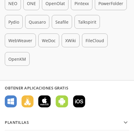
NEO
ONE
OpenOlat
Pintexx
PowerFolder
Pydio
Quasaro
Seafile
Talkspirit
WebWeaver
WeDoc
XWiki
FileCloud
OpenKM
OBTENER APLICACIONES GRATIS
PLANTILLAS
Plantillas de formularios PDF