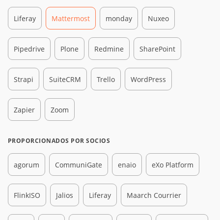
Liferay
Mattermost
monday
Nuxeo
Pipedrive
Plone
Redmine
SharePoint
Strapi
SuiteCRM
Trello
WordPress
Zapier
Zoom
PROPORCIONADOS POR SOCIOS
agorum
CommuniGate
enaio
eXo Platform
FlinkISO
Jalios
Liferay
Maarch Courrier