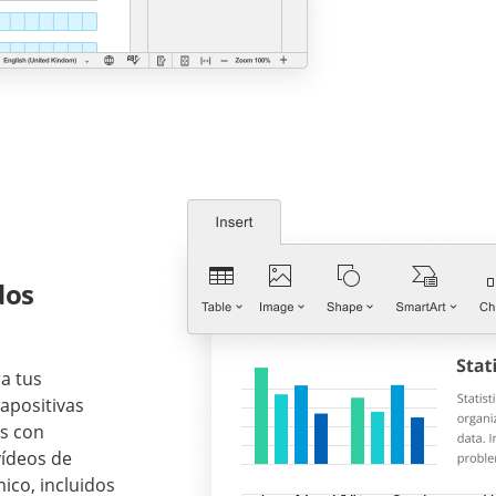
dos
a tus
iapositivas
as con
vídeos de
ico, incluidos