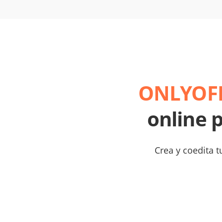
ONLYOFF
online 
Crea y coedita t