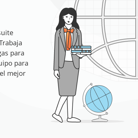
suite
 Trabaja
gas para
quipo para
el mejor