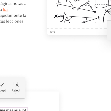
ágina, notas a
za
los
ápidamente la
tus lecciones,