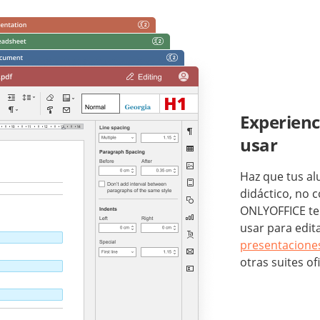
Experienci
usar
Haz que tus al
didáctico, no c
ONLYOFFICE te o
usar para edit
presentacione
otras suites o