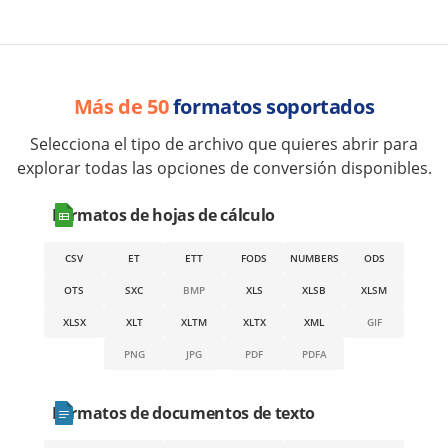
Más de 50
formatos soportados
Selecciona el tipo de archivo que quieres abrir para
explorar todas las opciones de conversión disponibles.
Formatos de hojas de cálculo
CSV
ET
ETT
FODS
NUMBERS
ODS
OTS
SXC
BMP
XLS
XLSB
XLSM
XLSX
XLT
XLTM
XLTX
XML
GIF
PNG
JPG
PDF
PDFA
Formatos de documentos de texto