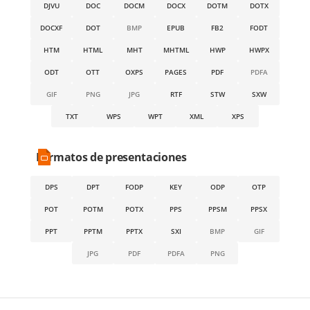
DJVU
DOC
DOCM
DOCX
DOTM
DOTX
DOCXF
DOT
BMP
EPUB
FB2
FODT
HTM
HTML
MHT
MHTML
HWP
HWPX
ODT
OTT
OXPS
PAGES
PDF
PDFA
GIF
PNG
JPG
RTF
STW
SXW
TXT
WPS
WPT
XML
XPS
Formatos de presentaciones
DPS
DPT
FODP
KEY
ODP
OTP
POT
POTM
POTX
PPS
PPSM
PPSX
PPT
PPTM
PPTX
SXI
BMP
GIF
JPG
PDF
PDFA
PNG