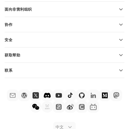
适用于学生
面向非营利组织
适用于教育人士
功能和工具
协作
申请免费帐户
贡献者
安全
翻译人员
功能和工具
网络博主
获取帮助
职位空缺
社区
联系
帮助中心
销售问题
sales@onlyoffice.com
ONLYOFFICE 学院
合作伙伴咨询
partners@onlyoffice.com
网络研讨会
媒体咨询
press@onlyoffice.com
白皮书
电话咨询
联系表格
申请演示
法律公告
中文