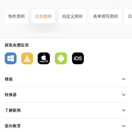
协作房间
公共房间
自定义房间
表单填写房间
Z
获取免费应用
模板
PDF 表单模板
转换器
文本文档模板
转换文本文件
电子表格模板
了解新闻
转换电子表格
演示文稿模板
博客
转换演示文稿
面向教育
转换 PDF 文件