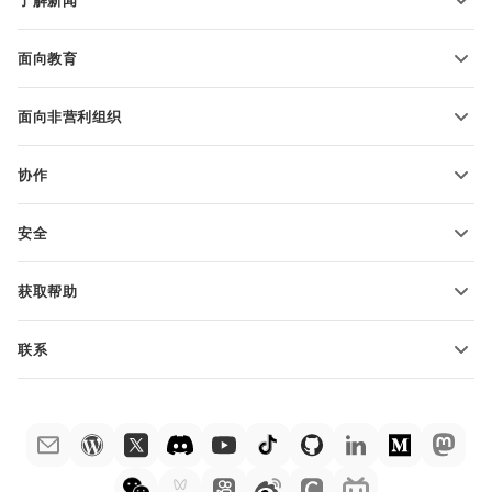
了解新闻
转换电子表格
演示文稿模板
博客
转换演示文稿
面向教育
转换 PDF 文件
适用于学生
面向非营利组织
适用于教育人士
功能和工具
协作
申请免费帐户
贡献者
安全
翻译人员
功能和工具
网络博主
获取帮助
职位空缺
社区
联系
帮助中心
销售问题
sales@onlyoffice.com
ONLYOFFICE 学院
合作伙伴咨询
partners@onlyoffice.com
网络研讨会
媒体咨询
press@onlyoffice.com
白皮书
电话咨询
联系表格