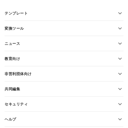
テンプレート
PDFフォームテンプレート
変換ツール
テキスト文書テンプレート
テキストファイルの変換
スプレッドシートテンプレート
ニュース
スプレッドシートの変換
プレゼンテーションテンプレート
ブログ
スライドの変換
教育向け
PDFの変換
学生向け
非営利団体向け
教育関係者向け
機能とツール
共同編集
無料アカウントをリクエスト
貢献者向け
セキュリティ
翻訳者向け
機能とツール
インフルエンサー向け
ヘルプ
求人情報