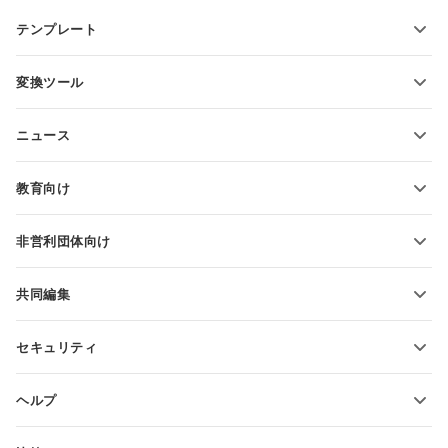
テンプレート
PDFフォームテンプレート
変換ツール
テキスト文書テンプレート
テキストファイルの変換
スプレッドシートテンプレート
ニュース
スプレッドシートの変換
プレゼンテーションテンプレート
ブログ
スライドの変換
教育向け
PDFの変換
学生向け
非営利団体向け
教育関係者向け
機能とツール
共同編集
無料アカウントをリクエスト
貢献者向け
セキュリティ
翻訳者向け
機能とツール
インフルエンサー向け
ヘルプ
求人情報
コミュニティ