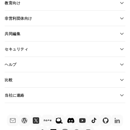
教育向け
PDFの変換
学生向け
非営利団体向け
教育関係者向け
機能とツール
共同編集
無料アカウントをリクエスト
貢献者向け
セキュリティ
翻訳者向け
機能とツール
インフルエンサー向け
ヘルプ
求人情報
コミュニティ
比較
ヘルプ・センター
ONLYOFFICE Docs vs MS Office Online
ONLYOFFICEアカデミー
当社に連絡
ONLYOFFICE Docs vs Google Docs
ウェビナー
販売に関する質問
sales@onlyoffice.com
ONLYOFFICE Docs vs Zoho Docs
ホワイト ペーパー
パートナー事業に関する質問
partners@onlyoffice.com
ONLYOFFICE Docs vs LibreOffice
サポートお問い合わせフォーム
プレスリリースに関する質問
press@onlyoffice.com
ONLYOFFICE Docs vs WPS
デモ注文
折返し電話をリクエスト