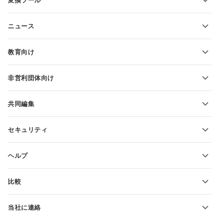
変換ツール
テキスト文書テンプレート
テキストファイルの変換
スプレッドシートテンプレート
ニュース
スプレッドシートの変換
プレゼンテーションテンプレート
ブログ
スライドの変換
教育向け
PDFの変換
学生向け
非営利団体向け
教育関係者向け
機能とツール
共同編集
無料アカウントをリクエスト
貢献者向け
セキュリティ
翻訳者向け
機能とツール
インフルエンサー向け
ヘルプ
求人情報
コミュニティ
比較
ヘルプ・センター
ONLYOFFICE Docs vs MS Office Online
ONLYOFFICEアカデミー
当社に連絡
ONLYOFFICE Docs vs Google Docs
ウェビナー