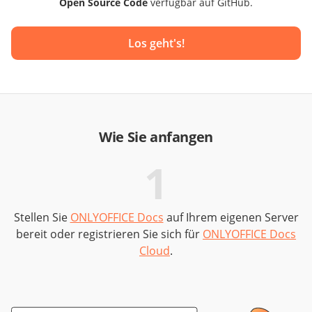
Open Source Code
verfügbar auf GitHub.
Los geht's!
Wie Sie anfangen
1
Stellen Sie
ONLYOFFICE Docs
auf Ihrem eigenen Server
bereit oder registrieren Sie sich für
ONLYOFFICE Docs
K
Cloud
.