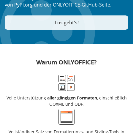
von
PyPi.org
und der ONLYOFFICE-
GitHub-Seite
.
Los geht's!
Warum ONLYOFFICE?
Volle Unterstützung
aller gängigen Formaten
, einschließlich
OOXML und ODF.
Vollständiger Satz von Formatierungs- und Styling-Tools in