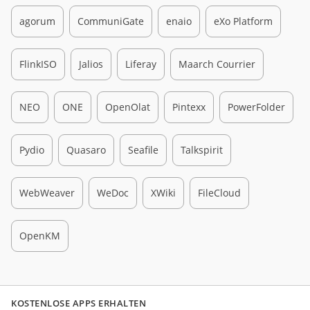
agorum
CommuniGate
enaio
eXo Platform
FlinkISO
Jalios
Liferay
Maarch Courrier
NEO
ONE
OpenOlat
Pintexx
PowerFolder
Pydio
Quasaro
Seafile
Talkspirit
WebWeaver
WeDoc
XWiki
FileCloud
OpenKM
KOSTENLOSE APPS ERHALTEN