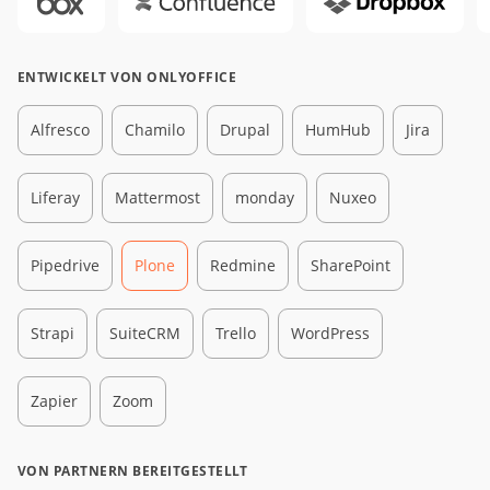
ENTWICKELT VON ONLYOFFICE
Alfresco
Chamilo
Drupal
HumHub
Jira
Liferay
Mattermost
monday
Nuxeo
Pipedrive
Plone
Redmine
SharePoint
Strapi
SuiteCRM
Trello
WordPress
Zapier
Zoom
VON PARTNERN BEREITGESTELLT