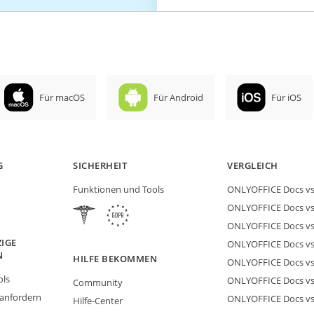
Für macOS
Für Android
Für iOS
G
SICHERHEIT
VERGLEICH
Funktionen und Tools
ONLYOFFICE Docs vs 
ONLYOFFICE Docs vs
ONLYOFFICE Docs vs
IGE
ONLYOFFICE Docs vs 
N
HILFE BEKOMMEN
ONLYOFFICE Docs v
ols
ONLYOFFICE Docs vs
Community
 anfordern
ONLYOFFICE Docs v
Hilfe-Center