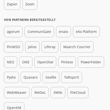
Zapier
Zoom
VON PARTNERN BEREITGESTELLT
agorum
CommuniGate
enaio
eXo Platform
FlinkISO
Jalios
Liferay
Maarch Courrier
NEO
ONE
OpenOlat
Pintexx
PowerFolder
Pydio
Quasaro
Seafile
Talkspirit
WebWeaver
WeDoc
XWiki
FileCloud
OpenKM