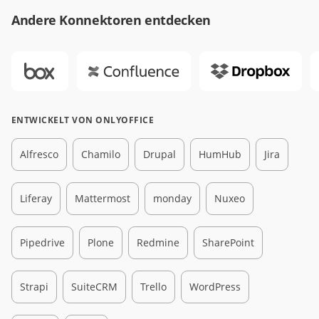
Andere Konnektoren entdecken
ENTWICKELT VON ONLYOFFICE
Alfresco
Chamilo
Drupal
HumHub
Jira
Liferay
Mattermost
monday
Nuxeo
Pipedrive
Plone
Redmine
SharePoint
Strapi
SuiteCRM
Trello
WordPress