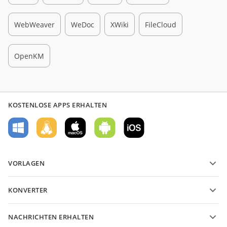
WebWeaver
WeDoc
XWiki
FileCloud
OpenKM
KOSTENLOSE APPS ERHALTEN
VORLAGEN
PDF-Formularvorlagen
KONVERTER
Vorlagen für Textdokumente
Konvertieren Sie Textdateien
Vorlagen für Tabellenkalkulationen
NACHRICHTEN ERHALTEN
Konvertieren Sie Tabellenkalkulationen
Vorlagen für Präsentationen