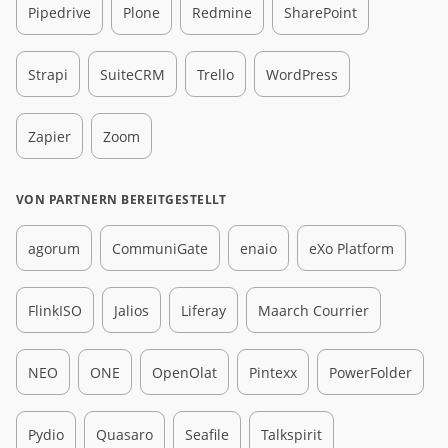
Pipedrive
Plone
Redmine
SharePoint
Strapi
SuiteCRM
Trello
WordPress
Zapier
Zoom
VON PARTNERN BEREITGESTELLT
agorum
CommuniGate
enaio
eXo Platform
FlinkISO
Jalios
Liferay
Maarch Courrier
NEO
ONE
OpenOlat
Pintexx
PowerFolder
Pydio
Quasaro
Seafile
Talkspirit