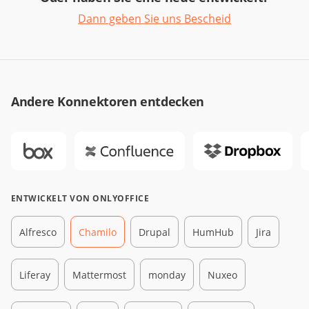
Dann geben Sie uns Bescheid
Andere Konnektoren entdecken
ENTWICKELT VON ONLYOFFICE
Alfresco
Chamilo
Drupal
HumHub
Jira
Liferay
Mattermost
monday
Nuxeo