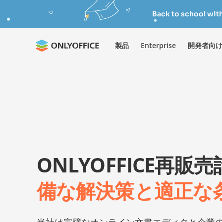
Back to school wit
製品
Enterprise
開発者向
ONLYOFFICE再販
備な解決策と適正な
当社は完璧なオンライン文書エディタと企業