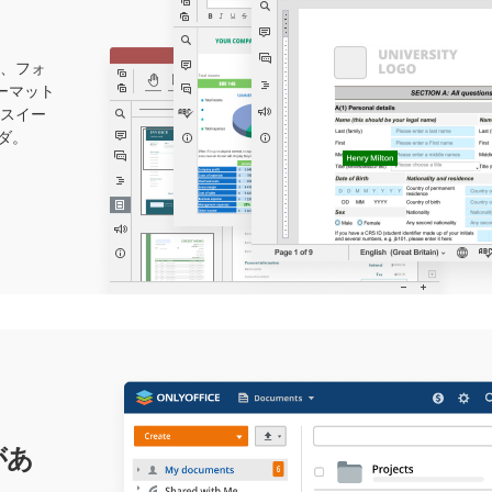
、フォ
ォーマット
スイー
ダ。
があ