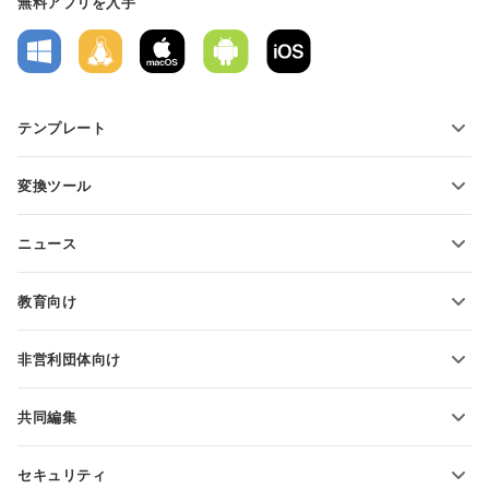
無料アプリを入手
テンプレート
PDFフォームテンプレート
変換ツール
テキスト文書テンプレート
テキストファイルの変換
スプレッドシートテンプレート
ニュース
スプレッドシートの変換
プレゼンテーションテンプレート
ブログ
スライドの変換
教育向け
PDFの変換
学生向け
非営利団体向け
教育関係者向け
機能とツール
共同編集
無料アカウントをリクエスト
貢献者向け
セキュリティ
翻訳者向け