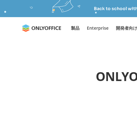
Back to school wit
製品
Enterprise
開発者向
ONLY