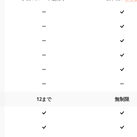
12まで
無制限