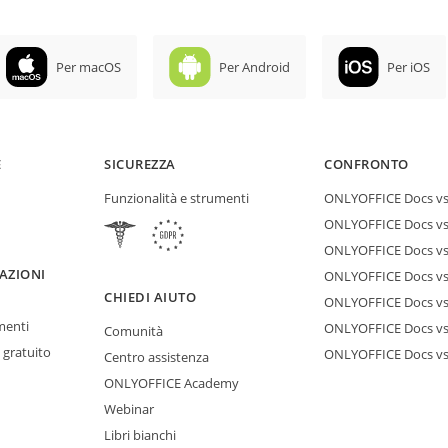
Per macOS
Per Android
Per iOS
E
SICUREZZA
CONFRONTO
Funzionalità e strumenti
ONLYOFFICE Docs vs 
ONLYOFFICE Docs vs
ONLYOFFICE Docs vs
AZIONI
ONLYOFFICE Docs vs 
CHIEDI AIUTO
ONLYOFFICE Docs v
menti
ONLYOFFICE Docs vs
Comunità
 gratuito
ONLYOFFICE Docs v
Centro assistenza
ONLYOFFICE Academy
Webinar
Libri bianchi