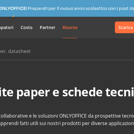
 ONLYOFFICE!
Preparati per il nuovo anno scolastico con i post de
ppatori
Costo
Partner
Risorse
Scarica
per, datasheet
te paper e schede tecn
collaborative e le soluzioni ONLYOFFICE da prospettive tecnic
pprendi fatti utili sui nostri prodotti per diverse applicazion