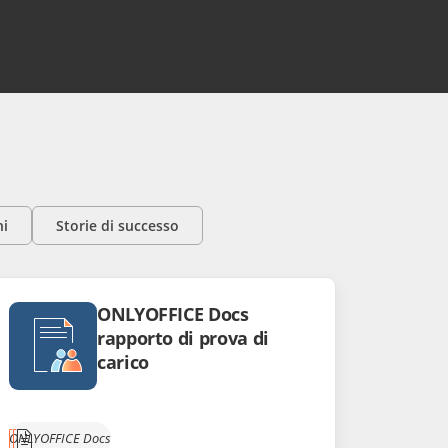
ni
Storie di successo
ONLYOFFICE Docs
rapporto di prova di
carico
ONLYOFFICE Docs