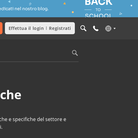
dicati nel nostro blog.
Effettua il login
Registrati
iche
he e specifiche del settore e
i.