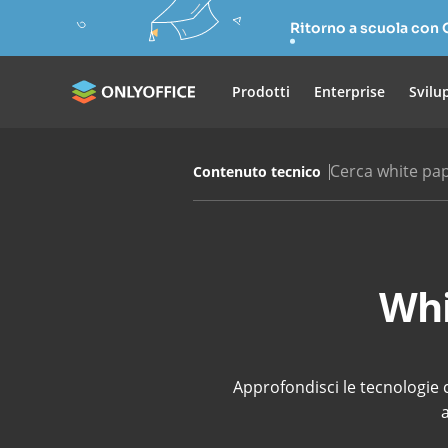
Ritorno a scuola con
Prodotti
Enterprise
Svilu
Cerca white pa
Contenuto tecnico
Whi
Approfondisci le tecnologie 
a